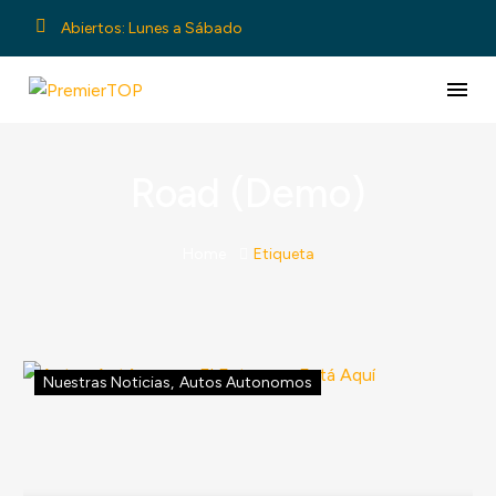
Abiertos: Lunes a Sábado
Road (Demo)
Home
Etiqueta
Nuestras Noticias
,
Autos Autonomos